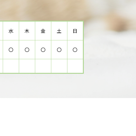
水
木
金
土
日
〇
〇
〇
〇
〇