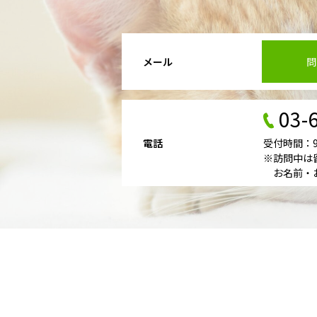
メール
問
03-
電話
受付時間：9：
※訪問中は
お名前・お