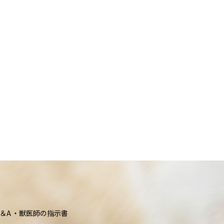
＆A
獣医師の指示書