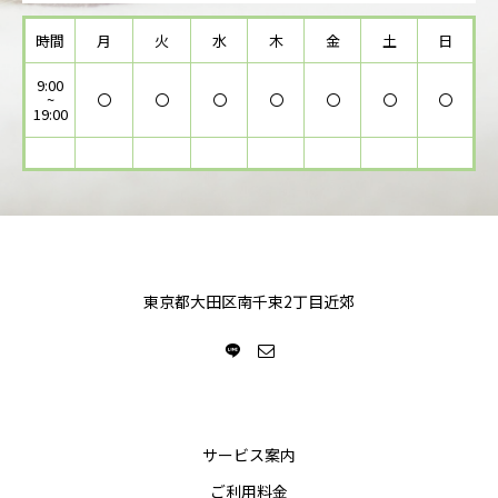
時間
月
火
水
木
金
土
日
9:00
~
〇
〇
〇
〇
〇
〇
〇
19:00
東京都大田区南千束2丁目近郊
サービス案内
ご利用料金