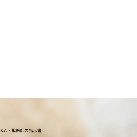
＆A
獣医師の指示書