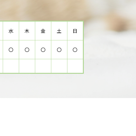
水
木
金
土
日
〇
〇
〇
〇
〇