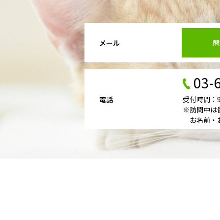
メール
問
03-
電話
受付時間：9：
※訪問中は
お名前・お